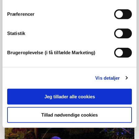
Præferencer
Statistik
Brugeroplevelse (i få tilfælde Marketing)
Om Metronomen
Metronomen er Frederiksbergs ’gør det
selv’-hus for musik, hvor du har
Vis detaljer
mulighed for at arrangere dine helt egne
koncerter. Du får simpelthen nøglerne i
hånden.
Jeg tillader alle cookies
Tillad nødvendige cookies